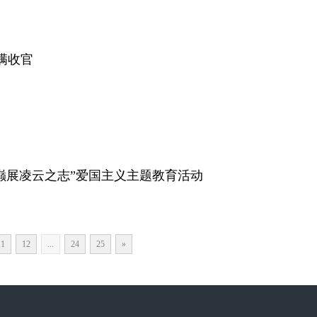
满收官
巅展凌云之志”爱国主义主题教育活动
11
12
...
24
25
»