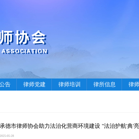
公告
律师党建
律师培训
律所信息
律
承德市律师协会助力法治化营商环境建设 "法治护航'典'
2025-05-28