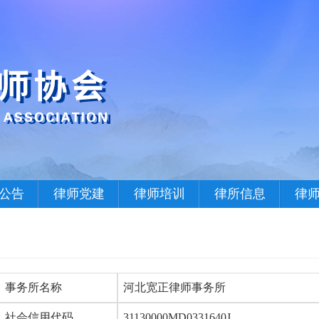
公告
律师党建
律师培训
律所信息
律
事务所名称
河北宽正律师事务所
社会信用代码
31130000MD0331640J