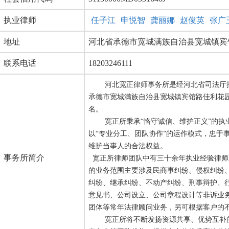
执业律师
任子江
申悦智
龚丽娜
赵俊英
张广
地址
河北省承德市宽城满族自治县宽城镇宾馆
联系电话
18203246111
河北宽正律师事务所是经河北省司法厅
承德市宽城满族自治县宽城镇宾馆路佳利花园小
名。
宽正所秉承“恪守诚信、维护正义”的执
以“专业分工、团队协作”的运作模式，忠于
维护当事人的合法权益。
事务所简介
宽正所律师团队中有三十余年执业经验律师
的业务范围主要涉及民商事纠纷、侵权纠纷
纠纷、继承纠纷、不动产纠纷、刑事辩护、
意见书、公司设立、公司章程设计等非诉业
团体等常年法律顾问业务，另可根据客户的
宽正所将不断发扬资源共享、优势互补