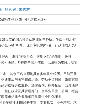
玉
杨茗媛
朱秀林
路佳利花园小区2#楼302号
批准设立的综合性合伙制律师事务所。坐落于河北省
区2#楼302号。现有专职律师5名，行政辅助人员1
业理念，坚持“宽则得众、正则立信”的所训，推行
事实和法律，坚持以事实为依据，以法律为准绳，切实
二名，其余三名律师均具有多年执业经历。目前开展
、交通事故与损害赔偿纠纷、劳动争议纠纷、婚姻家庭
行政诉讼等诉讼业务、法律咨询、律师见证、出具法律
务、担任政府及其管理部门、企事业单位、公司、社会
不同需求组建专业律师团队提供个性化服务。
的协作精神,利用经验丰富、专业扎实、业务精湛、求