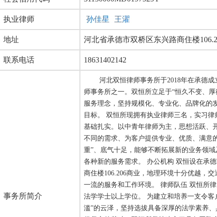
执业律师
孙佳星
王濯
地址
河北省承德市双桥区东兴路商住楼106.2
联系电话
18631402142
河北双恒律师事务所于2018年在承德
师事务所之一。双恒所立足于“恒久不变、厚
服务理念，坚持规模化、专业化、品牌化的
目标。 双恒所现拥有执业律师三名，实习
基础扎实。以中青年律师为主，思想活跃、
不同的需求、为客户提供专业、优质、满意的
重”、底气十足，能够不断拓展新的业务领
各种新的服务需求。 办公机构 双恒设在承
商住楼106.206商业，地理环境十分优越
一流的服务和工作环境。 律师队伍 双恒所
事务所简介
法学学士以上学位。 为建立和培养一支令客
滥”的云泽，坚持选拔具备深厚的法学素养