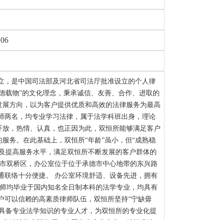
06
成立，是中国司法部及河北省司法厅批准设立的个人律
德载物”的文化理念，秉承诚信、友善、合作、进取的
发展方向，以为客户提供优质和高效的法律服务为最高
律师两名，均专业学习法律，属于法学科班出身，理论
开放，热情、认真，也正因为此，双恒所能够满足客户
服务。在此基础上，双恒所“年龄”虽小，但“成熟稳
域及提高服务水平，满足双恒所不断发展的客户群体的
德市双桥区，办公室位于位于承德市中心地带的东兴路
，交通联络十分便捷。 办公室环境舒适、设备先进，拥有
律师均毕业于国内知名全日制本科的法学专业，均具有
户可以信赖的高素质律师队伍，双恒所坚持“宁缺毋
、具备专业法学知识的专业人才，为双恒所的专业化提